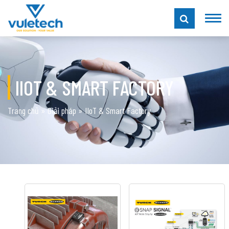
IIOT & SMART FACTORY
Trang chủ
»
Giải pháp
»
IIoT & Smart Factory