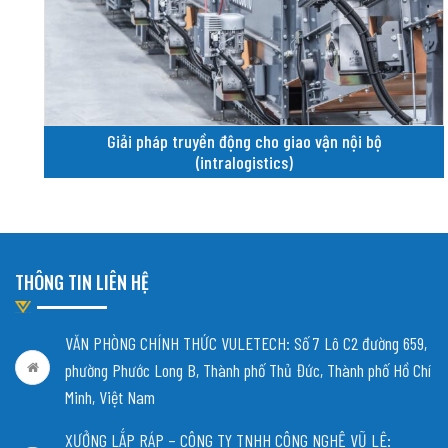
Giải pháp truyền động cho giao vận nội bộ
(intralogistics)
THÔNG TIN LIÊN HỆ
VĂN PHÒNG CHÍNH THỨC VULETECH: Số 7 Lô C2 đường 659,
phường Phước Long B, Thành phố Thủ Đức, Thành phố Hồ Chí
Minh, Việt Nam
XƯỞNG LẮP RÁP – CÔNG TY TNHH CÔNG NGHỆ VŨ LÊ: