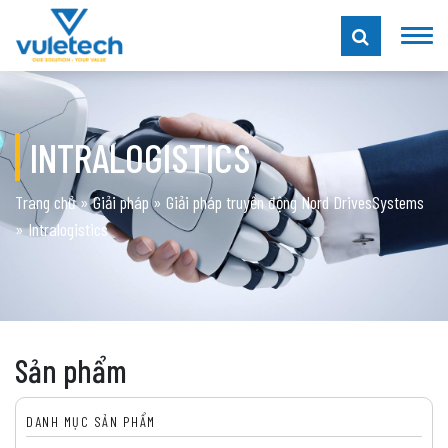
INTRALOGISTICS
Trang chủ
»
Giải pháp
»
Giải pháp truyền động Nord DrivesSystems
»
Intralogistics
Sản phẩm
DANH MỤC SẢN PHẨM