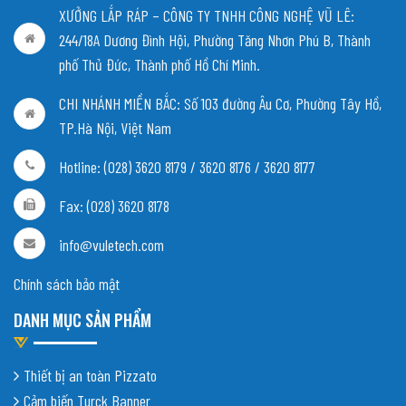
XƯỞNG LẮP RÁP – CÔNG TY TNHH CÔNG NGHỆ VŨ LÊ:
244/18A Dương Đình Hội, Phường Tăng Nhơn Phú B, Thành
phố Thủ Đức, Thành phố Hồ Chí Minh.
CHI NHÁNH MIỀN BẮC:
Số 103 đường Âu Cơ, Phường Tây Hồ,
TP.Hà Nội, Việt Nam
Hotline: (028) 3620 8179 / 3620 8176 / 3620 8177
Fax: (028) 3620 8178
info@vuletech.com
Chính sách bảo mật
DANH MỤC SẢN PHẨM
Thiết bị an toàn Pizzato
Cảm biến Turck Banner