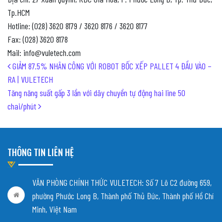
Tp.HCM
Hotline: (028) 3620 8179 / 3620 8176 / 3620 8177
Fax: (028) 3620 8178
Mail: info@vuletech.com
Post navigation
GIẢM 87.5% NHÂN CÔNG VỚI ROBOT BỐC XẾP PALLET 4 ĐẦU VÀO –
RA | VULETECH
Tăng năng suất gấp 3 lần với dây chuyền tự động hai line 50
chai/phút
THÔNG TIN LIÊN HỆ
VĂN PHÒNG CHÍNH THỨC VULETECH: Số 7 Lô C2 đường 659,
phường Phước Long B, Thành phố Thủ Đức, Thành phố Hồ Chí
Minh, Việt Nam