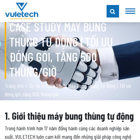
CASE STUDY MÁY BUNG
THÙNG TỰ ĐỘNG | TỐI ƯU
ĐÓNG GÓI, TĂNG 500
THÙNG/GIỜ
Trang chủ
»
Dự án
»
Case Study Máy Bung Thùng Tự Động | Tối ưu
đóng gói, tăng 500 thùng/giờ
1. Giới thiệu máy bung thùng tự động
Trong hành trình hơn 17 năm đồng hành cùng các doanh nghiệp sản
xuất, VULETECH luôn cam kết mang đến những giải pháp công nghệ