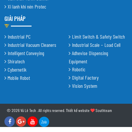
Xi lanh khí nén Protec
GIẢI PHÁP
Industrial PC
Limit Switch & Safety Switch
Industrial Vacuum Cleaners
Industrial Scale – Load Cell
Intelligent Conveying
Adhevise Dispensing
Shiratech
Equipment
Robotic
Cybernetik
Digital Factory
Mobile Robot
Vision System
© 2026 Vũ Lê Tech . All rights reserved.
Thiết kế website
Southteam
Zalo