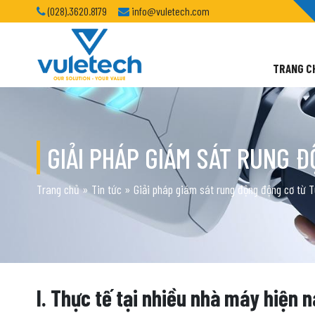
(028).3620.8179
info@vuletech.com
TRANG C
GIẢI PHÁP GIÁM SÁT RUNG 
Trang chủ
»
Tin tức
»
Giải pháp giám sát rung động động cơ từ 
I. Thực tế tại nhiều nhà máy hiện 