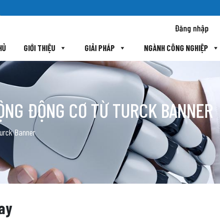
Đăng nhập
HỦ
GIỚI THIỆU
GIẢI PHÁP
NGÀNH CÔNG NGHIỆP
ĐỘNG ĐỘNG CƠ TỪ TURCK BANNER
Turck Banner
nay