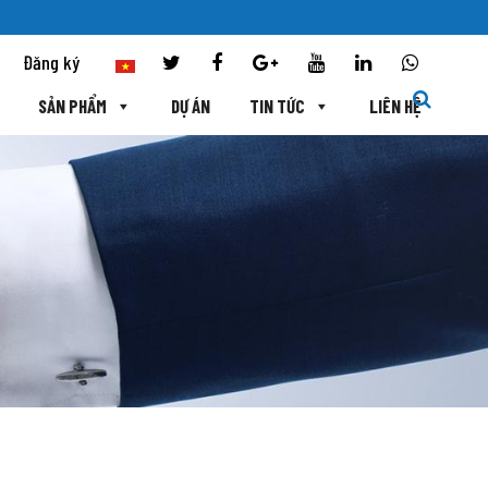
Đăng ký
SẢN PHẨM
DỰ ÁN
TIN TỨC
LIÊN HỆ