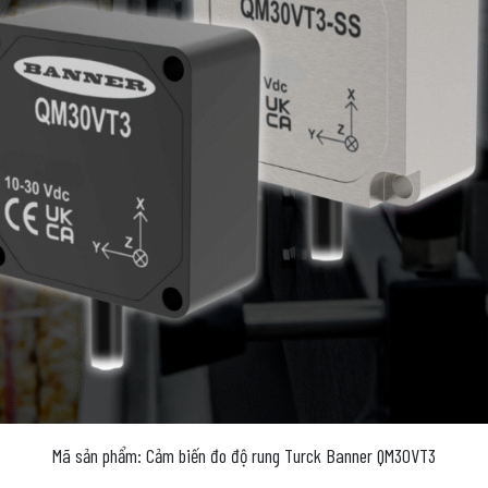
Mã sản phẩm: Cảm biến đo độ rung Turck Banner QM30VT3