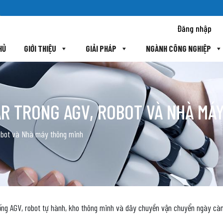
Đăng nhập
HỦ
GIỚI THIỆU
GIẢI PHÁP
NGÀNH CÔNG NGHIỆP
DAR TRONG AGV, ROBOT VÀ NHÀ MÁ
obot và Nhà máy thông minh
hống AGV, robot tự hành, kho thông minh và dây chuyền vận chuyển ngày cà