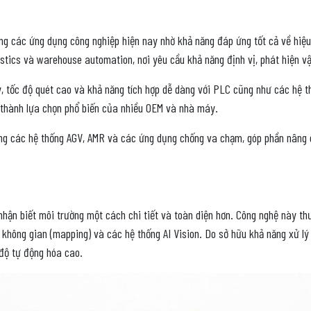
ng các ứng dụng công nghiệp hiện nay nhờ khả năng đáp ứng tốt cả về hiệu
gistics và warehouse automation, nơi yêu cầu khả năng định vị, phát hiện v
ý, tốc độ quét cao và khả năng tích hợp dễ dàng với PLC cũng như các hệ t
 thành lựa chọn phổ biến của nhiều OEM và nhà máy.
ng các hệ thống AGV, AMR và các ứng dụng chống va chạm, góp phần nâng c
 nhận biết môi trường một cách chi tiết và toàn diện hơn. Công nghệ này 
ồ không gian (mapping) và các hệ thống AI Vision. Do sở hữu khả năng xử lý
độ tự động hóa cao.