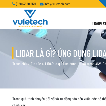
(028).3620.8179
info@vuletech.com
TRANG C
LIDAR LÀ GÌ? ỨNG DỤNG LI
Trang chủ
»
Tin tức
»
LiDAR là gì? Ứng dụng LiDAR trong AGV, R
Trong quá trình chuyển đổi số và tự động hóa sản xuất, các hệ t
chính xác.