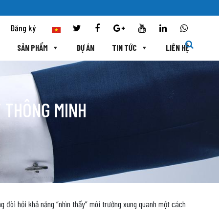
Đăng ký
SẢN PHẨM
DỰ ÁN
TIN TỨC
LIÊN HỆ
Y THÔNG MINH
ng đòi hỏi khả năng “nhìn thấy” môi trường xung quanh một cách