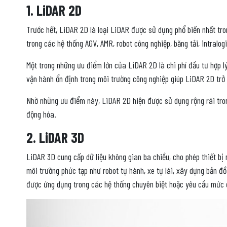
1. LiDAR 2D
Trước hết, LiDAR 2D là loại LiDAR được sử dụng phổ biến nhất tro
trong các hệ thống AGV, AMR, robot công nghiệp, băng tải, intralo
Một trong những ưu điểm lớn của LiDAR 2D là chi phí đầu tư hợp l
vận hành ổn định trong môi trường công nghiệp giúp LiDAR 2D trở
Nhờ những ưu điểm này, LiDAR 2D hiện được sử dụng rộng rãi tro
động hóa.
2. LiDAR 3D
LiDAR 3D cung cấp dữ liệu không gian ba chiều, cho phép thiết bị
môi trường phức tạp như robot tự hành, xe tự lái, xây dựng bản đ
được ứng dụng trong các hệ thống chuyên biệt hoặc yêu cầu mức 