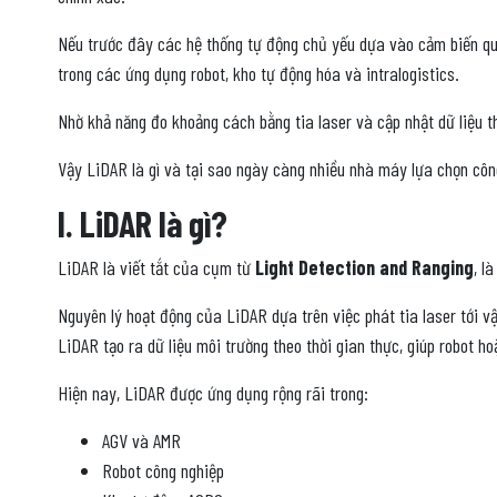
Nếu trước đây các hệ thống tự động chủ yếu dựa vào cảm biến qu
trong các ứng dụng robot, kho tự động hóa và intralogistics.
Nhờ khả năng đo khoảng cách bằng tia laser và cập nhật dữ liệu th
Vậy LiDAR là gì và tại sao ngày càng nhiều nhà máy lựa chọn cô
I. LiDAR là gì?
LiDAR là viết tắt của cụm từ
Light Detection and Ranging
, l
Nguyên lý hoạt động của LiDAR dựa trên việc phát tia laser tới vật
LiDAR tạo ra dữ liệu môi trường theo thời gian thực, giúp robot hoặ
Hiện nay, LiDAR được ứng dụng rộng rãi trong:
AGV và AMR
Robot công nghiệp