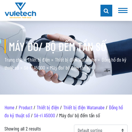
MÁY ĐO/ BỘ ĐẾM TẦN SỐ
Trang chủ
»
Thiết bị điện
»
Thiết bị điện Watanabe
»
Đồng hồ đo kỹ
thuật số
»
Sê-ri A5000
»
Máy đo/ bộ đếm tần số
Home
/
Product
/
Thiết bị điện
/
Thiết bị điện Watanabe
/
Đồng hồ
đo kỹ thuật số
/
Sê-ri A5000
/ Máy đo/ bộ đếm tần số
Showing all 2 results