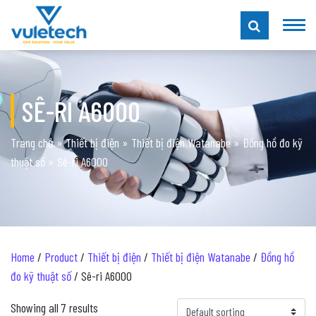
SÊ-RI A6000
Trang chủ
»
Thiết bị điện
»
Thiết bị điện Watanabe
»
Đồng hồ đo kỹ
thuật số
»
Sê-ri A6000
Home
/
Product
/
Thiết bị điện
/
Thiết bị điện Watanabe
/
Đồng hồ
đo kỹ thuật số
/ Sê-ri A6000
Showing all 7 results