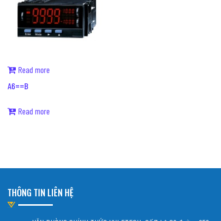
Read more
A6==B
Read more
THÔNG TIN LIÊN HỆ