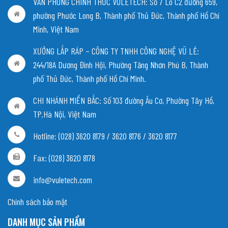
VĂN PHÒNG CHÍNH THỨC VULETECH: Số 7 Lô C2 đường 659,
phường Phước Long B, Thành phố Thủ Đức, Thành phố Hồ Chí
Minh, Việt Nam
XƯỞNG LẮP RÁP – CÔNG TY TNHH CÔNG NGHỆ VŨ LÊ:
244/18A Dương Đình Hội, Phường Tăng Nhơn Phú B, Thành
phố Thủ Đức, Thành phố Hồ Chí Minh.
CHI NHÁNH MIỀN BẮC:
Số 103 đường Âu Cơ, Phường Tây Hồ,
TP.Hà Nội, Việt Nam
Hotline: (028) 3620 8179 / 3620 8176 / 3620 8177
Fax: (028) 3620 8178
info@vuletech.com
Chính sách bảo mật
DANH MỤC SẢN PHẨM