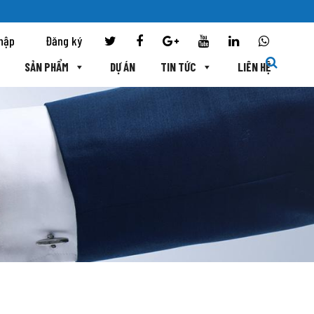
hập
Đăng ký
SẢN PHẨM
DỰ ÁN
TIN TỨC
LIÊN HỆ