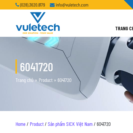
(028).3620.8179
info@vuletech.com
TRANG C
6041720
Trang chủ
»
Product
»
6041720
Home
/
Product
/
Sản phẩm SICK Việt Nam
/ 6041720