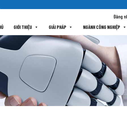
Đăng n
HỦ
GIỚI THIỆU
GIẢI PHÁP
NGÀNH CÔNG NGHIỆP