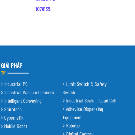
1078135
GIẢI PHÁP
Industrial PC
Limit Switch & Safety
Industrial Vacuum Cleaners
Switch
Industrial Scale – Load Cell
Intelligent Conveying
Adhevise Dispensing
Shiratech
Equipment
Cybernetik
Robotic
Mobile Robot
Digital Factory