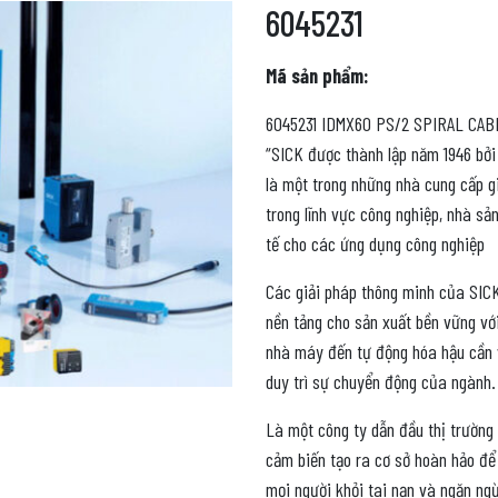
6045231
Mã sản phẩm:
6045231 IDMX60 PS/2 SPIRAL CAB
“SICK được thành lập năm 1946 bởi 
là một trong những nhà cung cấp g
trong lĩnh vực công nghiệp, nhà s
tế cho các ứng dụng công nghiệp
Các giải pháp thông minh của SICK
nền tảng cho sản xuất bền vững vớ
nhà máy đến tự động hóa hậu cần v
duy trì sự chuyển động của ngành.
Là một công ty dẫn đầu thị trường
cảm biến tạo ra cơ sở hoàn hảo để
mọi người khỏi tai nạn và ngăn ngừ