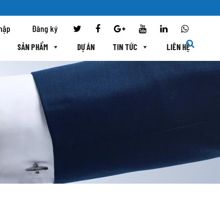
hập
Đăng ký
SẢN PHẨM
DỰ ÁN
TIN TỨC
LIÊN HỆ