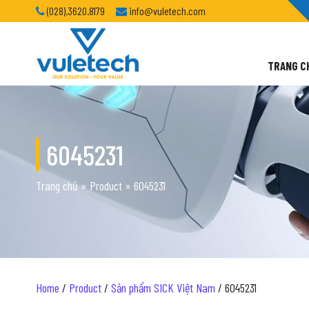
(028).3620.8179
info@vuletech.com
TRANG C
6045231
Trang chủ
»
Product
»
6045231
Home
/
Product
/
Sản phẩm SICK Việt Nam
/ 6045231