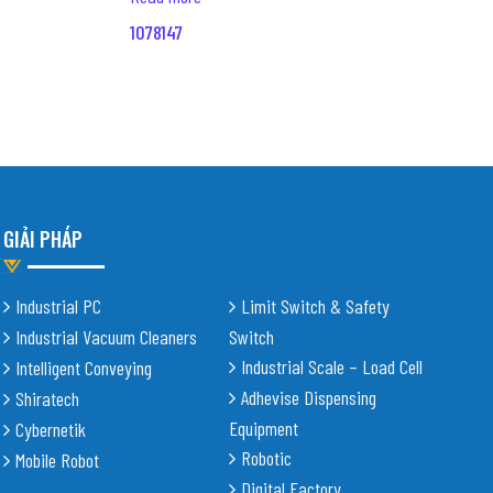
1078147
GIẢI PHÁP
Industrial PC
Limit Switch & Safety
Industrial Vacuum Cleaners
Switch
Industrial Scale – Load Cell
Intelligent Conveying
Adhevise Dispensing
Shiratech
Equipment
Cybernetik
Robotic
Mobile Robot
Digital Factory