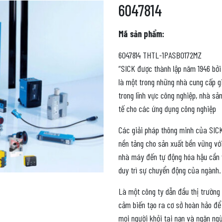
6047814
Mã sản phẩm:
6047814 THTL-1PASB0172MZ
“SICK được thành lập năm 1946 bởi 
là một trong những nhà cung cấp g
trong lĩnh vực công nghiệp, nhà s
tế cho các ứng dụng công nghiệp
Các giải pháp thông minh của SICK
nền tảng cho sản xuất bền vững vớ
nhà máy đến tự động hóa hậu cần v
duy trì sự chuyển động của ngành.
Là một công ty dẫn đầu thị trường
cảm biến tạo ra cơ sở hoàn hảo để
mọi người khỏi tai nạn và ngăn ngừ