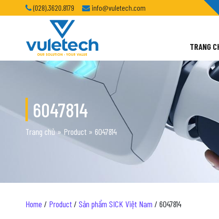
(028).3620.8179
info@vuletech.com
TRANG C
6047814
Trang chủ
»
Product
»
6047814
Home
/
Product
/
Sản phẩm SICK Việt Nam
/ 6047814