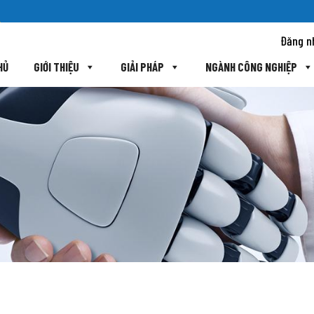
Đăng n
HỦ
GIỚI THIỆU
GIẢI PHÁP
NGÀNH CÔNG NGHIỆP