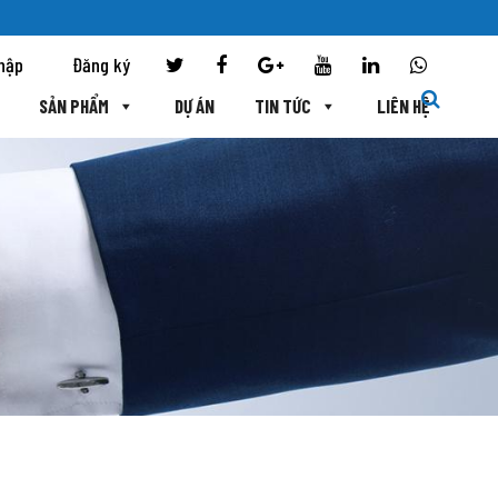
hập
Đăng ký
SẢN PHẨM
DỰ ÁN
TIN TỨC
LIÊN HỆ