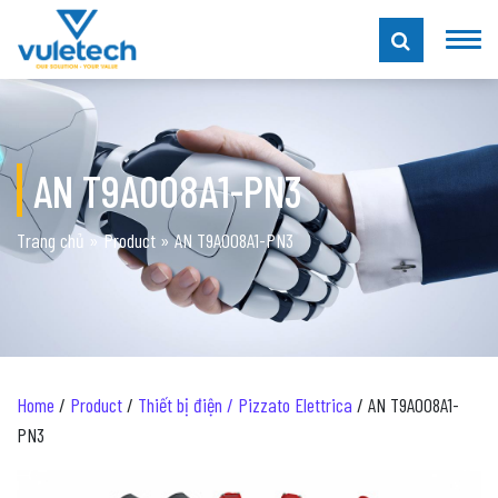
AN T9A008A1-PN3
Trang chủ
»
Product
»
AN T9A008A1-PN3
Home
/
Product
/
Thiết bị điện / Pizzato Elettrica
/ AN T9A008A1-
PN3