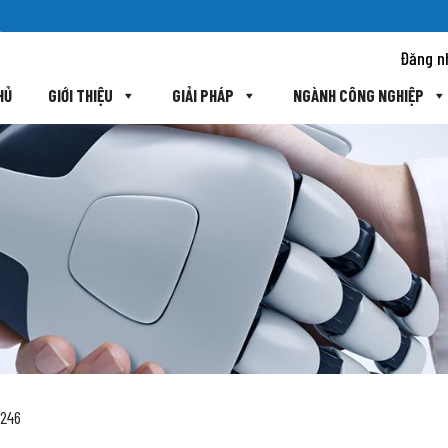
Đăng n
HỦ
GIỚI THIỆU
GIẢI PHÁP
NGÀNH CÔNG NGHIỆP
L246