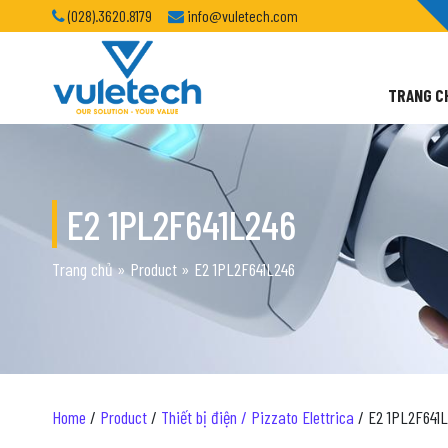
(028).3620.8179
info@vuletech.com
TRANG C
E2 1PL2F641L246
Trang chủ
»
Product
»
E2 1PL2F641L246
Home
/
Product
/
Thiết bị điện / Pizzato Elettrica
/ E2 1PL2F641