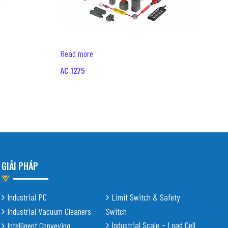
Read more
AC 1275
GIẢI PHÁP
Industrial PC
Limit Switch & Safety
Industrial Vacuum Cleaners
Switch
Industrial Scale – Load Cell
Intelligent Conveying