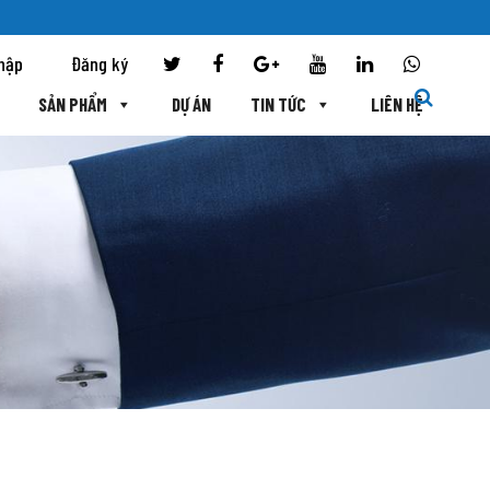
hập
Đăng ký
SẢN PHẨM
DỰ ÁN
TIN TỨC
LIÊN HỆ