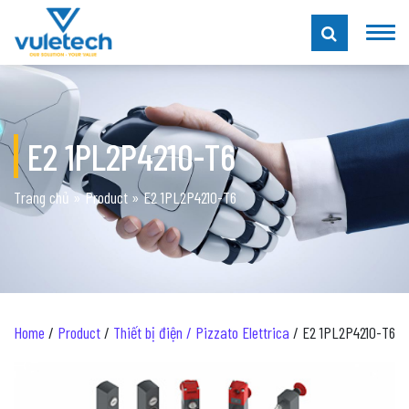
E2 1PL2P4210-T6
Trang chủ
»
Product
»
E2 1PL2P4210-T6
Home
/
Product
/
Thiết bị điện / Pizzato Elettrica
/ E2 1PL2P4210-T6