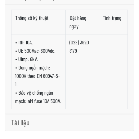
Thông số kỹ thuật
Đặt hàng
Tình trạng
ngay
• Ith: 10A.
(028) 3620
• Ui: 500Vac-600Vdc.
8179
• Uimp: 6kV.
• Dòng ngắn mạch:
1000A theo EN 60947-5-
1.
• Bảo vệ chống ngắn
mạch: aM fuse 10A 500V.
Tài liệu