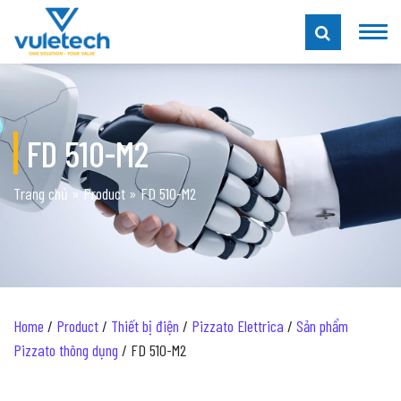
FD 510-M2
Trang chủ
»
Product
»
FD 510-M2
Home
/
Product
/
Thiết bị điện
/
Pizzato Elettrica
/
Sản phẩm
Pizzato thông dụng
/ FD 510-M2