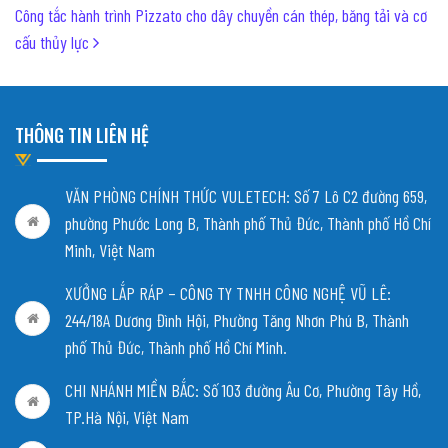
Công tắc hành trình Pizzato cho dây chuyền cán thép, băng tải và cơ
cấu thủy lực
THÔNG TIN LIÊN HỆ
VĂN PHÒNG CHÍNH THỨC VULETECH: Số 7 Lô C2 đường 659,
phường Phước Long B, Thành phố Thủ Đức, Thành phố Hồ Chí
Minh, Việt Nam
XƯỞNG LẮP RÁP – CÔNG TY TNHH CÔNG NGHỆ VŨ LÊ:
244/18A Dương Đình Hội, Phường Tăng Nhơn Phú B, Thành
phố Thủ Đức, Thành phố Hồ Chí Minh.
CHI NHÁNH MIỀN BẮC:
Số 103 đường Âu Cơ, Phường Tây Hồ,
TP.Hà Nội, Việt Nam