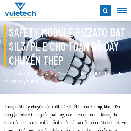
SAFETY MODULE PIZZATO ĐẠT
SIL3/PL E CHO TOÀN BỘ DÂY
CHUYỀN THÉP
Trang chủ
»
Tin tức
»
Safety Module Pizzato đạt SIL3/PL e cho toàn
bộ dây chuyền thép
Trong một dây chuyền sản xuất, các thiết bị như E-stop, khóa liên
động (interlock), công tắc giật dây, cảm biến an toàn… không thể
hoạt động rời rạc hay đấu nối đơn lẻ. Tất cả đều cần được tích hợp và
giám sát bởi một hệ thống điều khiển an toàn đạt chuẩn (Safety