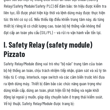
Relay/Safety Module/Safety PLC) để đảm bảo: tín hiệu được kiểm tra
liên tục, lỗi được phát hiện kịp thời và lệnh dừng máy được thực hiện
tức thì khi có sự cố. Nếu thiếu lớp điều khiển trung tâm này, dù từng
thiết bị riêng lẻ có chất lượng cao, toàn bộ hệ thống vẫn không thể
đạt cấp an toàn yêu cầu (SIL/PL) – và rủi ro vận hành vẫn tồn tại.
I. Safety Relay (safety module)
Pizzato
Safety Relay/Module đóng vai trò như “bộ não” trung tâm của toàn
bộ hệ thống an toàn, chịu trách nhiệm tiếp nhận, giám sát và xử lý tín
hiệu từ E-stop, interlock, rope switch và các cảm biến trước khi đưa
ra lệnh dừng máy. Thiết bị đảm bảo các chức năng quan trọng như
dừng khẩn cấp, dừng an toàn, phát hiện lỗi hệ thống và ngăn khởi
động lại ngoài ý muốn, giúp dây chuyền luôn ở trạng thái kiểm soát.
Về kỹ thuật, Safety Relay/Module được trang bị: