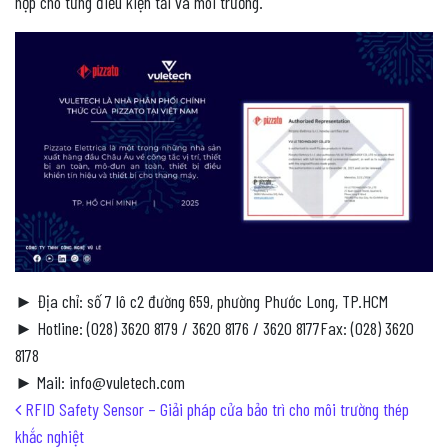
hợp cho từng điều kiện tải và môi trường.
► Địa chỉ: số 7 lô c2 đường 659, phường Phước Long, TP.HCM
► Hotline: (028) 3620 8179 / 3620 8176 / 3620 8177Fax: (028) 3620
8178
► Mail: info@vuletech.com
Post navigation
RFID Safety Sensor – Giải pháp cửa bảo trì cho môi trường thép
khắc nghiệt