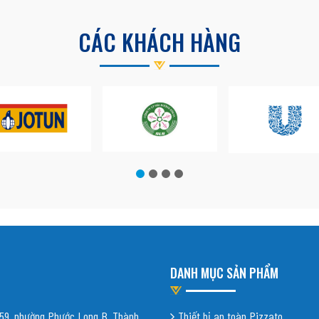
CÁC KHÁCH HÀNG
DANH MỤC SẢN PHẨM
9, phường Phước Long B, Thành
Thiết bị an toàn Pizzato