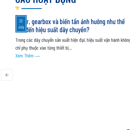
Motor, gearbox và biến tần ảnh hưởng như thế
22
July
nào đến hiệu suất dây chuyền?
Trong các dây chuyền sản xuất hiện đại, hiệu suất vận hành khôn
chỉ phụ thuộc vào từng thiết bị...
Xem Thêm
t và
hệ