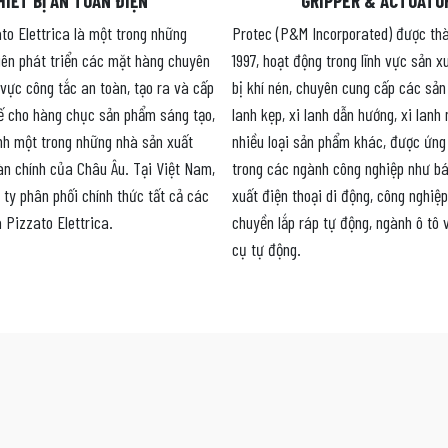
HIẾT BỊ AN TOÀN ĐIỆN
GRIPPER & ACTUATO
to Elettrica là một trong những
Protec (P&M Incorporated) được th
iên phát triển các mặt hàng chuyên
1997, hoạt động trong lĩnh vực sản x
 vực công tắc an toàn, tạo ra và cấp
bị khí nén, chuyên cung cấp các sả
ế cho hàng chục sản phẩm sáng tạo,
lanh kẹp, xi lanh dẫn hướng, xi lanh
nh một trong những nhà sản xuất
nhiều loại sản phẩm khác, được ứng
oàn chính của Châu Âu. Tại Việt Nam,
trong các ngành công nghiệp như bá
 ty phân phối chính thức tất cả các
xuất điện thoại di động, công nghiệp
Pizzato Elettrica.
chuyền lắp ráp tự động, ngành ô tô
cụ tự động.