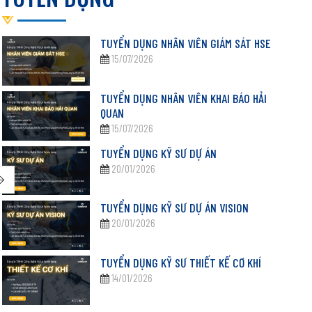
TUYỂN DỤNG NHÂN VIÊN GIÁM SÁT HSE
ì sao AGV cần LiDAR để tránh va chạm trong
07
29
15/07/2026
July
June
hà máy?
GV (Automated Guided Vehicle) đang được ứng dụng ngày càng
TUYỂN DỤNG NHÂN VIÊN KHAI BÁO HẢI
QUAN
hiều trong các nhà máy FMCG, thực phẩm, logistics và kho tự
15/07/2026
ộng nhằm...
em Thêm
TUYỂN DỤNG KỸ SƯ DỰ ÁN
20/01/2026
Thiết
TUYỂN DỤNG KỸ SƯ DỰ ÁN VISION
20/01/2026
động
Ngăn c
TUYỂN DỤNG KỸ SƯ THIẾT KẾ CƠ KHÍ
quả hơ
14/01/2026
Xem T