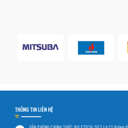
THÔNG TIN LIÊN HỆ
VĂN PHÒNG CHÍNH THỨC VULETECH: Số 7 Lô C2 đường 65