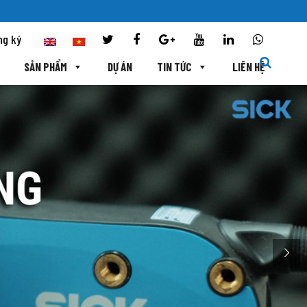
ng ký
SẢN PHẨM
DỰ ÁN
TIN TỨC
LIÊN HỆ