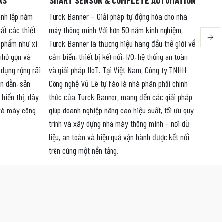
RS
SMART SENSOR & COMPLETE AUTOMATION
ành lập năm
Turck Banner – Giải pháp tự động hóa cho nhà
KUKA 
uất các thiết
máy thông minh Với hơn 50 năm kinh nghiệm,
thế g
n phẩm như xi
Turck Banner là thương hiệu hàng đầu thế giới về
ROBOT
 nhỏ gọn và
cảm biến, thiết bị kết nối, I/O, hệ thống an toàn
vực n
 dụng rộng rãi
và giải pháp IIoT. Tại Việt Nam, Công ty TNHH
nghiệ
n dẫn, sản
Công nghệ Vũ Lê tự hào là nhà phân phối chính
khác.
 hiển thị, dây
thức của Turck Banner, mang đến các giải pháp
cánh 
 và máy công
giúp doanh nghiệp nâng cao hiệu suất, tối ưu quy
Palle
trình và xây dựng nhà máy thông minh – nơi dữ
liệu, an toàn và hiệu quả vận hành được kết nối
trên cùng một nền tảng.