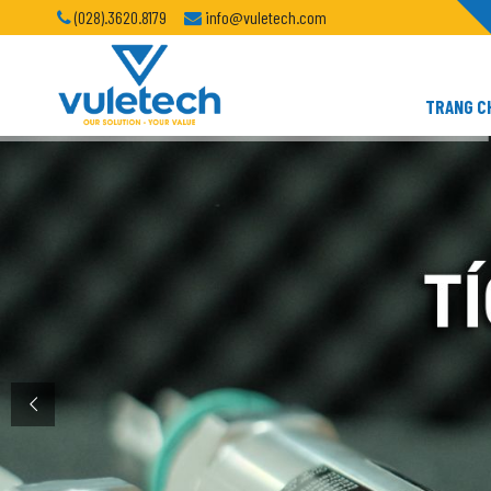
(028).3620.8179
info@vuletech.com
TRANG C