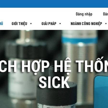
Đăng nhập
Đă
HỦ
GIỚI THIỆU
GIẢI PHÁP
NGÀNH CÔNG NGHIỆP