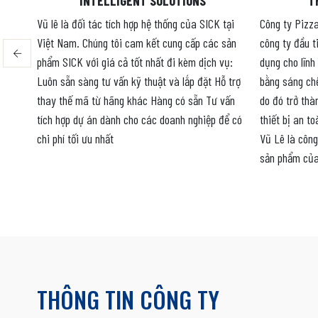
INTELLIGENT SOLUTIONS
T
g đầu
Vũ lê là đối tác tích hợp hệ thống của SICK tại
Công ty Pizza
Việt Nam. Chúng tôi cam kết cung cấp các sản
công ty đầu t
c lĩnh
phẩm SICK với giá cả tốt nhất đi kèm dịch vụ:
dụng cho lĩnh
g
Luôn sẵn sàng tư vấn kỹ thuật và lắp đặt Hỗ trợ
bằng sáng ch
iệp
thay thế mã từ hãng khác Hàng có sẵn Tư vấn
do đó trở thà
 về
tích hợp dự án dành cho các doanh nghiệp để có
thiết bị an t
chi phí tối ưu nhất
Vũ Lê là công
 v.v…
sản phẩm của 
THÔNG TIN CÔNG TY