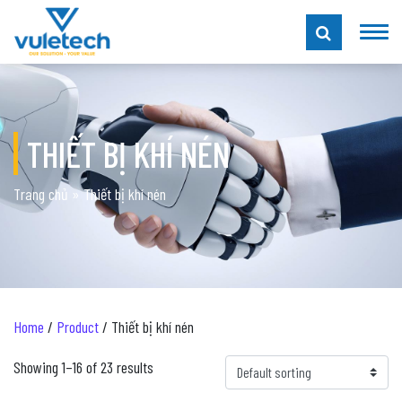
THIẾT BỊ KHÍ NÉN
Trang chủ
»
Thiết bị khí nén
Home
/
Product
/ Thiết bị khí nén
Showing 1–16 of 23 results