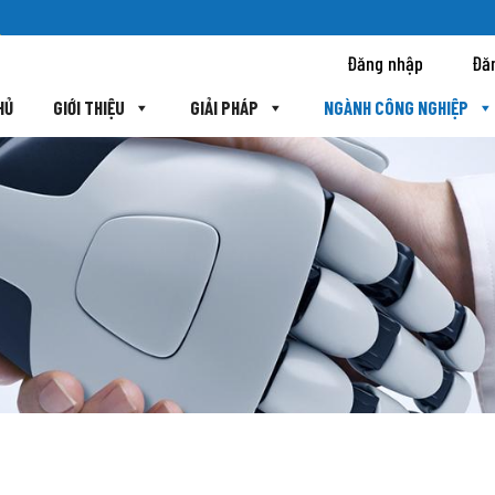
Đăng nhập
Đă
HỦ
GIỚI THIỆU
GIẢI PHÁP
NGÀNH CÔNG NGHIỆP