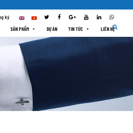
ng ký
SẢN PHẨM
DỰ ÁN
TIN TỨC
LIÊN HỆ