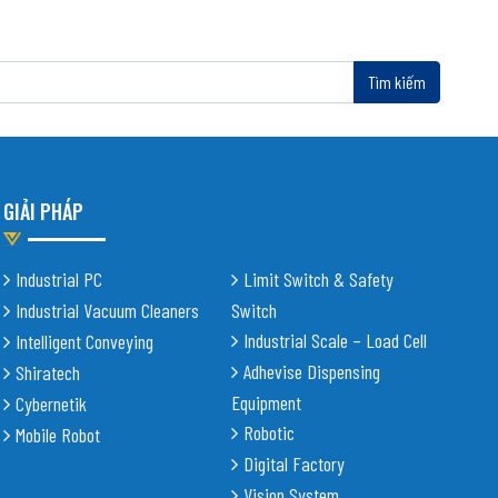
GIẢI PHÁP
Industrial PC
Limit Switch & Safety
Industrial Vacuum Cleaners
Switch
Industrial Scale – Load Cell
Intelligent Conveying
Adhevise Dispensing
Shiratech
Equipment
Cybernetik
Robotic
Mobile Robot
Digital Factory
Vision System