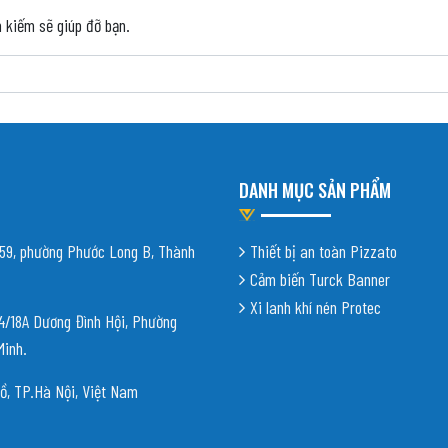
m kiếm sẽ giúp đỡ bạn.
DANH MỤC SẢN PHẨM
9, phường Phước Long B, Thành
Thiết bị an toàn Pizzato
Cảm biến Turck Banner
Xi lanh khí nén Protec
18A Dương Đình Hội, Phường
Minh.
ồ, TP.Hà Nội, Việt Nam