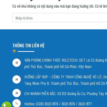
Có vẻ như không có nội dung nào mà bạn đang hướng tới. Có lẽ tì
THÔNG TIN LIÊN HỆ
VĂN PHÒNG CHÍNH THỨC VULETECH: Số 7 Lô C2 đường 65
phố Thủ Đức, Thành phố Hồ Chí Minh, Việt Nam
XƯỞNG LẮP RÁP – CÔNG TY TNHH CÔNG NGHỆ VŨ LÊ: 244/
Tăng Nhơn Phú B, Thành phố Thủ Đức, Thành phố Hồ Chí 
CHI NHÁNH MIỀN BẮC:
Số 103 đường Âu Cơ, Phường Tây H
Hotline: (028) 3620 8179 / 3620 8176 / 3620 8177