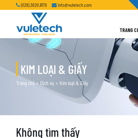
(028).3620.8179
info@vuletech.com
TRANG C
KIM LOẠI & GIẤY
Trang chủ
»
Dịch vụ
»
Kim loại & Giấy
Không tìm thấy