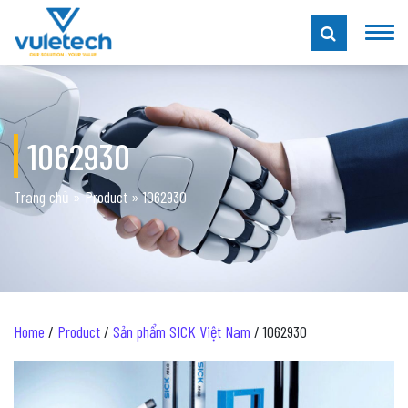
1062930
Trang chủ
»
Product
»
1062930
Home
/
Product
/
Sản phẩm SICK Việt Nam
/ 1062930