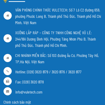
VĂN PHÒNG CHÍNH THỨC VULETECH: Số 7 Lô C2 đường 659,
phường Phước Long B, Thành phố Thủ Đức, Thành phố Hồ Chí
Minh, Việt Nam
XƯỞNG LẮP RÁP – CÔNG TY TNHH CÔNG NGHỆ VŨ LÊ:
244/18A Dương Đình Hội, Phường Tăng Nhơn Phú B, Thành
phố Thủ Đức, Thành phố Hồ Chí Minh.
CHI NHÁNH MIỀN BẮC:
Số 103 đường Âu Cơ, Phường Tây Hồ,
TP.Hà Nội, Việt Nam
Hotline: (028) 3620 8179 / 3620 8176 / 3620 8177
Fax: (028) 3620 8178
info@vuletech.com
Chính sách bảo mật