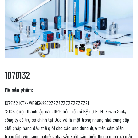
1078132
Mã sản phẩm:
1078132 KTX-WP91342252ZZZZZZZZZZZZZZZ1
“SICK được thành lập năm 1946 bởi Tiến sĩ Kỹ sư E. H. Erwin Sick,
công ty có trụ sở chính tại Đức và là một trong những nhà cung cấp
giải pháp hàng đầu thế giới cho các ứng dụng dựa trên cảm biến
trong lĩnh vực công nghiệp, nhà sản xuất cảm biến thông minh và giải