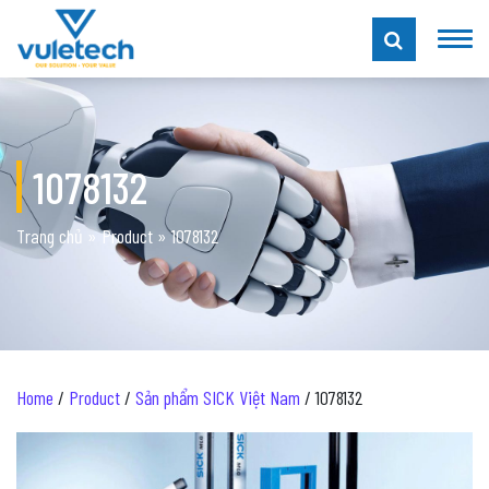
1078132
Trang chủ
»
Product
»
1078132
Home
/
Product
/
Sản phẩm SICK Việt Nam
/ 1078132