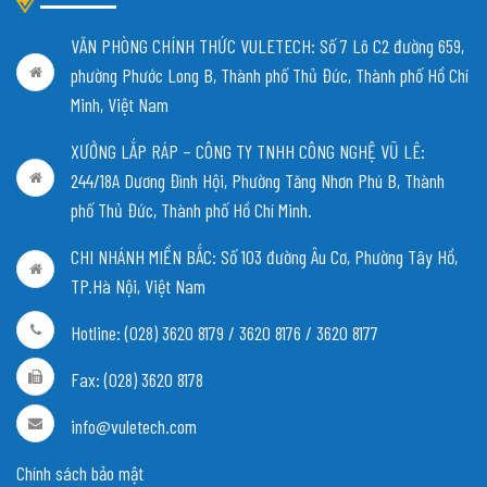
VĂN PHÒNG CHÍNH THỨC VULETECH: Số 7 Lô C2 đường 659,
phường Phước Long B, Thành phố Thủ Đức, Thành phố Hồ Chí
Minh, Việt Nam
XƯỞNG LẮP RÁP – CÔNG TY TNHH CÔNG NGHỆ VŨ LÊ:
244/18A Dương Đình Hội, Phường Tăng Nhơn Phú B, Thành
phố Thủ Đức, Thành phố Hồ Chí Minh.
CHI NHÁNH MIỀN BẮC:
Số 103 đường Âu Cơ, Phường Tây Hồ,
TP.Hà Nội, Việt Nam
Hotline: (028) 3620 8179 / 3620 8176 / 3620 8177
Fax: (028) 3620 8178
info@vuletech.com
Chính sách bảo mật