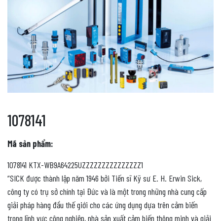
1078141
Mã sản phẩm:
1078141 KTX-WB9A64225UZZZZZZZZZZZZZZZ1
“SICK được thành lập năm 1946 bởi Tiến sĩ Kỹ sư E. H. Erwin Sick,
công ty có trụ sở chính tại Đức và là một trong những nhà cung cấp
giải pháp hàng đầu thế giới cho các ứng dụng dựa trên cảm biến
trong lĩnh vực công nghiệp, nhà sản xuất cảm biến thông minh và giải