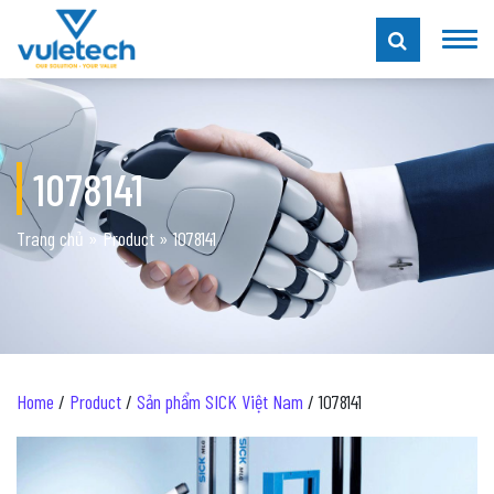
1078141
Trang chủ
»
Product
»
1078141
Home
/
Product
/
Sản phẩm SICK Việt Nam
/ 1078141