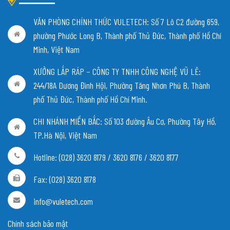
VĂN PHÒNG CHÍNH THỨC VULETECH: Số 7 Lô C2 đường 659,
phường Phước Long B, Thành phố Thủ Đức, Thành phố Hồ Chí
Minh, Việt Nam
XƯỞNG LẮP RÁP – CÔNG TY TNHH CÔNG NGHỆ VŨ LÊ:
244/18A Dương Đình Hội, Phường Tăng Nhơn Phú B, Thành
phố Thủ Đức, Thành phố Hồ Chí Minh.
CHI NHÁNH MIỀN BẮC:
Số 103 đường Âu Cơ, Phường Tây Hồ,
TP.Hà Nội, Việt Nam
Hotline: (028) 3620 8179 / 3620 8176 / 3620 8177
Fax: (028) 3620 8178
info@vuletech.com
Chính sách bảo mật