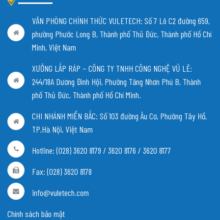
VĂN PHÒNG CHÍNH THỨC VULETECH: Số 7 Lô C2 đường 659,
phường Phước Long B, Thành phố Thủ Đức, Thành phố Hồ Chí
Minh, Việt Nam
XƯỞNG LẮP RÁP – CÔNG TY TNHH CÔNG NGHỆ VŨ LÊ:
244/18A Dương Đình Hội, Phường Tăng Nhơn Phú B, Thành
phố Thủ Đức, Thành phố Hồ Chí Minh.
CHI NHÁNH MIỀN BẮC:
Số 103 đường Âu Cơ, Phường Tây Hồ,
TP.Hà Nội, Việt Nam
Hotline: (028) 3620 8179 / 3620 8176 / 3620 8177
Fax: (028) 3620 8178
info@vuletech.com
Chính sách bảo mật