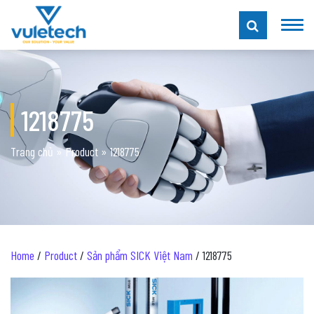
1218775
Trang chủ
»
Product
»
1218775
Home
/
Product
/
Sản phẩm SICK Việt Nam
/ 1218775