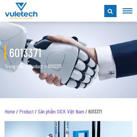
6013371
Trang chủ
»
Product
»
6013371
Home
/
Product
/
Sản phẩm SICK Việt Nam
/ 6013371