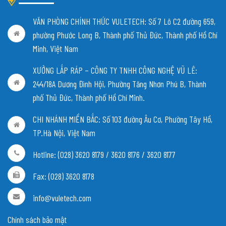
VĂN PHÒNG CHÍNH THỨC VULETECH: Số 7 Lô C2 đường 659,
phường Phước Long B, Thành phố Thủ Đức, Thành phố Hồ Chí
Minh, Việt Nam
XƯỞNG LẮP RÁP – CÔNG TY TNHH CÔNG NGHỆ VŨ LÊ:
244/18A Dương Đình Hội, Phường Tăng Nhơn Phú B, Thành
phố Thủ Đức, Thành phố Hồ Chí Minh.
CHI NHÁNH MIỀN BẮC:
Số 103 đường Âu Cơ, Phường Tây Hồ,
TP.Hà Nội, Việt Nam
Hotline: (028) 3620 8179 / 3620 8176 / 3620 8177
Fax: (028) 3620 8178
info@vuletech.com
Chính sách bảo mật