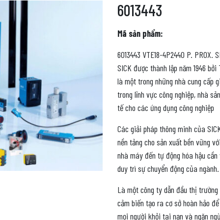
6013443
Mã sản phẩm:
6013443 VTE18-4P2440 P. PROX. 
SICK được thành lập năm 1946 bởi T
là một trong những nhà cung cấp g
trong lĩnh vực công nghiệp, nhà s
tế cho các ứng dụng công nghiệp
Các giải pháp thông minh của SICK
nền tảng cho sản xuất bền vững vớ
nhà máy đến tự động hóa hậu cần v
duy trì sự chuyển động của ngành.
Là một công ty dẫn đầu thị trường
cảm biến tạo ra cơ sở hoàn hảo để
mọi người khỏi tai nạn và ngăn ngừ