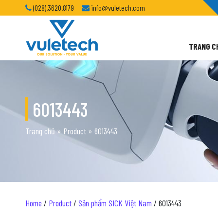
(028).3620.8179
info@vuletech.com
TRANG C
6013443
Trang chủ
»
Product
»
6013443
Home
/
Product
/
Sản phẩm SICK Việt Nam
/ 6013443