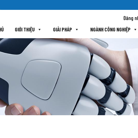
Đăng n
HỦ
GIỚI THIỆU
GIẢI PHÁP
NGÀNH CÔNG NGHIỆP