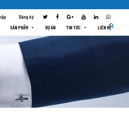
hập
Đăng ký
SẢN PHẨM
DỰ ÁN
TIN TỨC
LIÊN HỆ