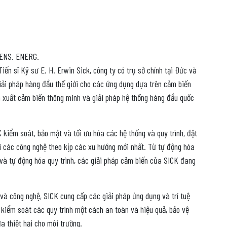
SENS. ENERG.
iến sĩ Kỹ sư E. H. Erwin Sick, công ty có trụ sở chính tại Đức và
iải pháp hàng đầu thế giới cho các ứng dụng dựa trên cảm biến
ản xuất cảm biến thông minh và giải pháp hệ thống hàng đầu quốc
 kiểm soát, bảo mật và tối ưu hóa các hệ thống và quy trình, đặt
i các công nghệ theo kịp các xu hướng mới nhất. Từ tự động hóa
à tự động hóa quy trình, các giải pháp cảm biến của SICK đang
 và công nghệ, SICK cung cấp các giải pháp ứng dụng và trí tuệ
 kiểm soát các quy trình một cách an toàn và hiệu quả, bảo vệ
a thiệt hại cho môi trường.