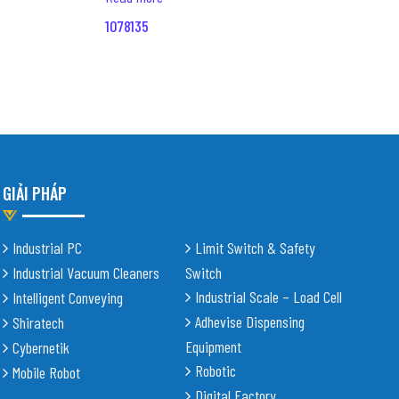
1078135
GIẢI PHÁP
Industrial PC
Limit Switch & Safety
Industrial Vacuum Cleaners
Switch
Industrial Scale – Load Cell
Intelligent Conveying
Adhevise Dispensing
Shiratech
Equipment
Cybernetik
Robotic
Mobile Robot
Digital Factory