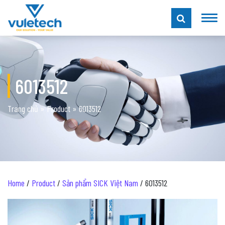
6013512
Trang chủ
»
Product
»
6013512
Home
/
Product
/
Sản phẩm SICK Việt Nam
/ 6013512