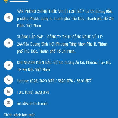
VĂN PHÒNG CHÍNH THỨC VULETECH: Số 7 Lô C2 đường 659,
phường Phước Long B, Thành phố Thủ Đức, Thành phố Hồ Chí
Minh, Việt Nam
XƯỞNG LẮP RÁP – CÔNG TY TNHH CÔNG NGHỆ VŨ LÊ:
244/18A Dương Đình Hội, Phường Tăng Nhơn Phú B, Thành
phố Thủ Đức, Thành phố Hồ Chí Minh.
CHI NHÁNH MIỀN BẮC:
Số 103 đường Âu Cơ, Phường Tây Hồ,
TP.Hà Nội, Việt Nam
Hotline: (028) 3620 8179 / 3620 8176 / 3620 8177
Fax: (028) 3620 8178
info@vuletech.com
Chính sách bảo mật