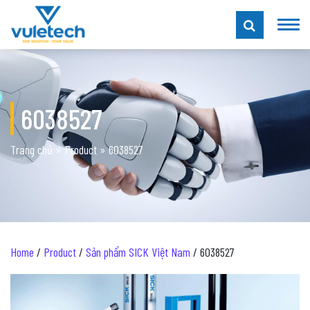
6038527
Trang chủ
»
Product
»
6038527
Home
/
Product
/
Sản phẩm SICK Việt Nam
/ 6038527