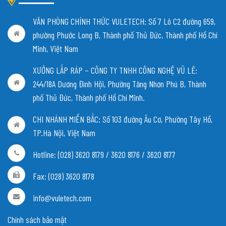
VĂN PHÒNG CHÍNH THỨC VULETECH: Số 7 Lô C2 đường 659,
phường Phước Long B, Thành phố Thủ Đức, Thành phố Hồ Chí
Minh, Việt Nam
XƯỞNG LẮP RÁP – CÔNG TY TNHH CÔNG NGHỆ VŨ LÊ:
244/18A Dương Đình Hội, Phường Tăng Nhơn Phú B, Thành
phố Thủ Đức, Thành phố Hồ Chí Minh.
CHI NHÁNH MIỀN BẮC:
Số 103 đường Âu Cơ, Phường Tây Hồ,
TP.Hà Nội, Việt Nam
Hotline: (028) 3620 8179 / 3620 8176 / 3620 8177
Fax: (028) 3620 8178
info@vuletech.com
Chính sách bảo mật