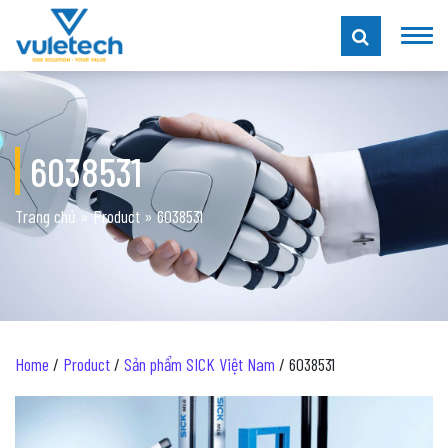
6038531
Trang chủ
»
Product
»
6038531
Home
/
Product
/
Sản phẩm SICK Việt Nam
/ 6038531