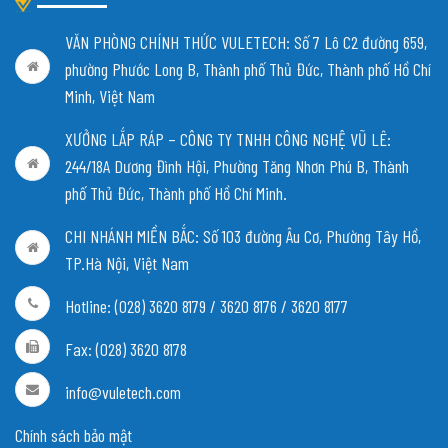
VĂN PHÒNG CHÍNH THỨC VULETECH: Số 7 Lô C2 đường 659,
phường Phước Long B, Thành phố Thủ Đức, Thành phố Hồ Chí
Minh, Việt Nam
XƯỞNG LẮP RÁP – CÔNG TY TNHH CÔNG NGHỆ VŨ LÊ:
244/18A Dương Đình Hội, Phường Tăng Nhơn Phú B, Thành
phố Thủ Đức, Thành phố Hồ Chí Minh.
CHI NHÁNH MIỀN BẮC:
Số 103 đường Âu Cơ, Phường Tây Hồ,
TP.Hà Nội, Việt Nam
Hotline: (028) 3620 8179 / 3620 8176 / 3620 8177
Fax: (028) 3620 8178
info@vuletech.com
Chính sách bảo mật