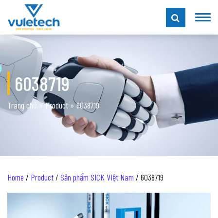
6038719
Trang chủ
»
Product
»
6038719
Home
/
Product
/
Sản phẩm SICK Việt Nam
/ 6038719