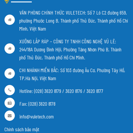
VĂN PHÒNG CHÍNH THỨC VULETECH: Số 7 Lô C2 đường 659,
phường Phước Long B, Thành phố Thủ Đức, Thành phố Hồ Chí
Minh, Việt Nam
XƯỞNG LẮP RÁP – CÔNG TY TNHH CÔNG NGHỆ VŨ LÊ:
244/18A Dương Đình Hội, Phường Tăng Nhơn Phú B, Thành
phố Thủ Đức, Thành phố Hồ Chí Minh.
CHI NHÁNH MIỀN BẮC:
Số 103 đường Âu Cơ, Phường Tây Hồ,
TP.Hà Nội, Việt Nam
Hotline: (028) 3620 8179 / 3620 8176 / 3620 8177
Fax: (028) 3620 8178
info@vuletech.com
Chính sách bảo mật