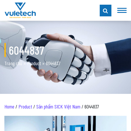
6044837
Trang chủ
»
Product
»
6044837
Home
/
Product
/
Sản phẩm SICK Việt Nam
/ 6044837