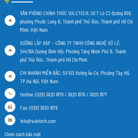
VĂN PHÒNG CHÍNH THỨC VULETECH: Số 7 Lô C2 đường 659,
phường Phước Long B, Thành phố Thủ Đức, Thành phố Hồ Chí
Minh, Việt Nam
XƯỞNG LẮP RÁP – CÔNG TY TNHH CÔNG NGHỆ VŨ LÊ:
244/18A Dương Đình Hội, Phường Tăng Nhơn Phú B, Thành
phố Thủ Đức, Thành phố Hồ Chí Minh.
CHI NHÁNH MIỀN BẮC:
Số 103 đường Âu Cơ, Phường Tây Hồ,
TP.Hà Nội, Việt Nam
Hotline: (028) 3620 8179 / 3620 8176 / 3620 8177
Fax: (028) 3620 8178
info@vuletech.com
Chính sách bảo mật