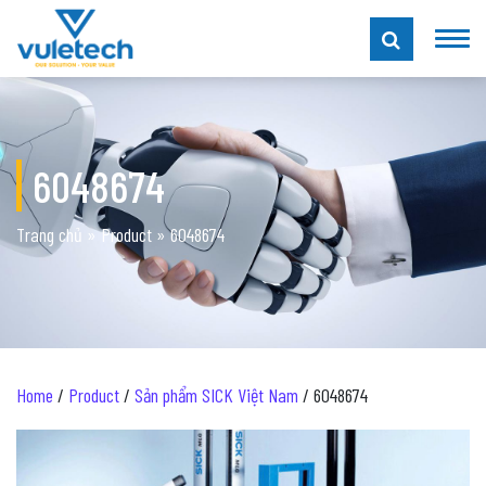
6048674
Trang chủ
»
Product
»
6048674
Home
/
Product
/
Sản phẩm SICK Việt Nam
/ 6048674