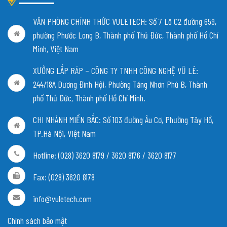
VĂN PHÒNG CHÍNH THỨC VULETECH: Số 7 Lô C2 đường 659,
phường Phước Long B, Thành phố Thủ Đức, Thành phố Hồ Chí
Minh, Việt Nam
XƯỞNG LẮP RÁP – CÔNG TY TNHH CÔNG NGHỆ VŨ LÊ:
244/18A Dương Đình Hội, Phường Tăng Nhơn Phú B, Thành
phố Thủ Đức, Thành phố Hồ Chí Minh.
CHI NHÁNH MIỀN BẮC:
Số 103 đường Âu Cơ, Phường Tây Hồ,
TP.Hà Nội, Việt Nam
Hotline: (028) 3620 8179 / 3620 8176 / 3620 8177
Fax: (028) 3620 8178
info@vuletech.com
Chính sách bảo mật