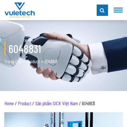
6048831
Trang chủ
»
Product
»
6048831
Home
/
Product
/
Sản phẩm SICK Việt Nam
/ 6048831