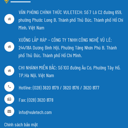
VĂN PHÒNG CHÍNH THỨC VULETECH: Số 7 Lô C2 đường 659,
phường Phước Long B, Thành phố Thủ Đức, Thành phố Hồ Chí
Minh, Việt Nam
XƯỞNG LẮP RÁP – CÔNG TY TNHH CÔNG NGHỆ VŨ LÊ:
244/18A Dương Đình Hội, Phường Tăng Nhơn Phú B, Thành
phố Thủ Đức, Thành phố Hồ Chí Minh.
CHI NHÁNH MIỀN BẮC:
Số 103 đường Âu Cơ, Phường Tây Hồ,
TP.Hà Nội, Việt Nam
Hotline: (028) 3620 8179 / 3620 8176 / 3620 8177
Fax: (028) 3620 8178
info@vuletech.com
Chính sách bảo mật