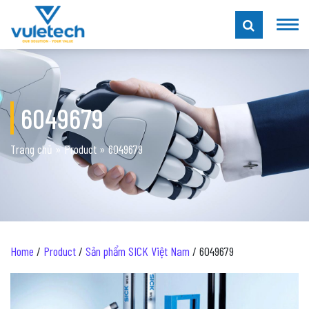
6049679
Trang chủ
»
Product
»
6049679
Home
/
Product
/
Sản phẩm SICK Việt Nam
/ 6049679