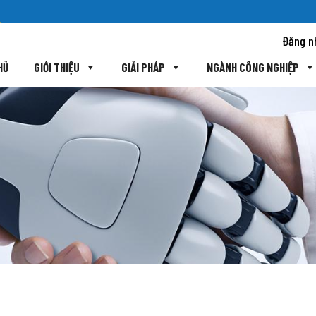
Đăng n
HỦ
GIỚI THIỆU
GIẢI PHÁP
NGÀNH CÔNG NGHIỆP