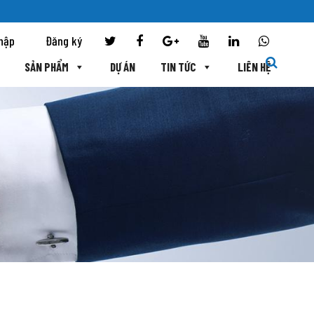
hập
Đăng ký
SẢN PHẨM
DỰ ÁN
TIN TỨC
LIÊN HỆ