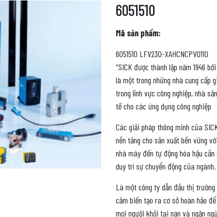
6051510
Mã sản phẩm:
6051510 LFV230-XAHCNCPV0110
“SICK được thành lập năm 1946 bởi 
là một trong những nhà cung cấp g
trong lĩnh vực công nghiệp, nhà s
tế cho các ứng dụng công nghiệp
Các giải pháp thông minh của SICK
nền tảng cho sản xuất bền vững vớ
nhà máy đến tự động hóa hậu cần v
duy trì sự chuyển động của ngành.
Là một công ty dẫn đầu thị trường
cảm biến tạo ra cơ sở hoàn hảo để
mọi người khỏi tai nạn và ngăn ngừ