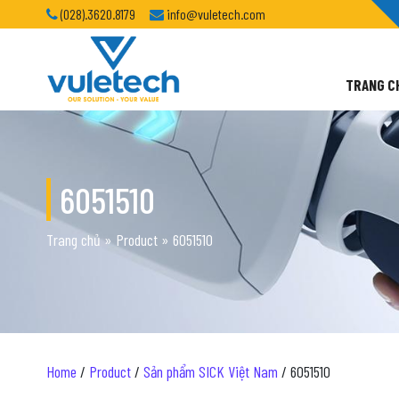
(028).3620.8179
info@vuletech.com
TRANG C
6051510
Trang chủ
»
Product
»
6051510
Home
/
Product
/
Sản phẩm SICK Việt Nam
/ 6051510