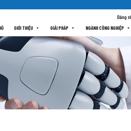
Đăng n
HỦ
GIỚI THIỆU
GIẢI PHÁP
NGÀNH CÔNG NGHIỆP