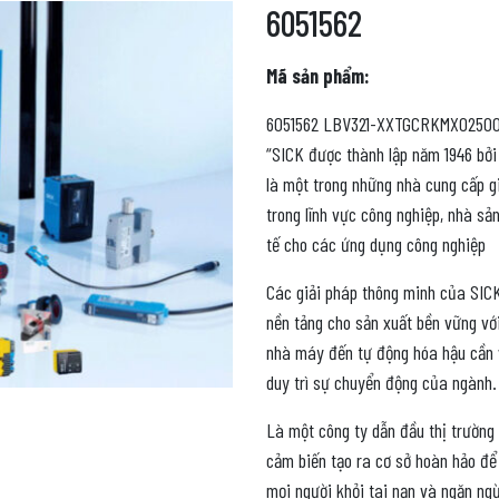
6051562
Mã sản phẩm:
6051562 LBV321-XXTGCRKMX0250
“SICK được thành lập năm 1946 bởi 
là một trong những nhà cung cấp g
trong lĩnh vực công nghiệp, nhà s
tế cho các ứng dụng công nghiệp
Các giải pháp thông minh của SICK
nền tảng cho sản xuất bền vững vớ
nhà máy đến tự động hóa hậu cần v
duy trì sự chuyển động của ngành.
Là một công ty dẫn đầu thị trường
cảm biến tạo ra cơ sở hoàn hảo để
mọi người khỏi tai nạn và ngăn ngừ