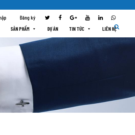
hập
Đăng ký
SẢN PHẨM
DỰ ÁN
TIN TỨC
LIÊN HỆ