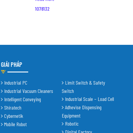
1078132
GIẢI PHÁP
Industrial PC
Limit Switch & Safety
Industrial Vacuum Cleaners
Switch
Industrial Scale – Load Cell
Intelligent Conveying
Adhevise Dispensing
Shiratech
Equipment
Cybernetik
Robotic
Mobile Robot
Digital Factory