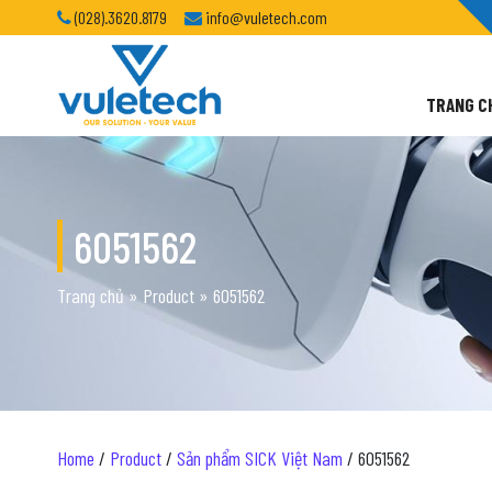
(028).3620.8179
info@vuletech.com
TRANG C
6051562
Trang chủ
»
Product
»
6051562
Home
/
Product
/
Sản phẩm SICK Việt Nam
/ 6051562