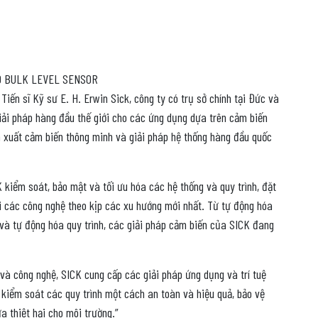
0 BULK LEVEL SENSOR
Tiến sĩ Kỹ sư E. H. Erwin Sick, công ty có trụ sở chính tại Đức và
iải pháp hàng đầu thế giới cho các ứng dụng dựa trên cảm biến
ản xuất cảm biến thông minh và giải pháp hệ thống hàng đầu quốc
 kiểm soát, bảo mật và tối ưu hóa các hệ thống và quy trình, đặt
i các công nghệ theo kịp các xu hướng mới nhất. Từ tự động hóa
à tự động hóa quy trình, các giải pháp cảm biến của SICK đang
 và công nghệ, SICK cung cấp các giải pháp ứng dụng và trí tuệ
 kiểm soát các quy trình một cách an toàn và hiệu quả, bảo vệ
a thiệt hại cho môi trường.”