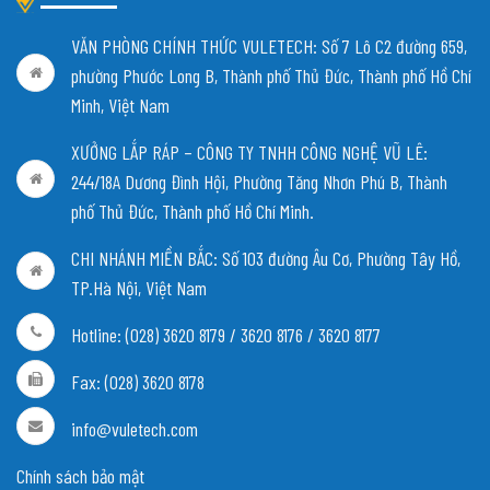
VĂN PHÒNG CHÍNH THỨC VULETECH: Số 7 Lô C2 đường 659,
phường Phước Long B, Thành phố Thủ Đức, Thành phố Hồ Chí
Minh, Việt Nam
XƯỞNG LẮP RÁP – CÔNG TY TNHH CÔNG NGHỆ VŨ LÊ:
244/18A Dương Đình Hội, Phường Tăng Nhơn Phú B, Thành
phố Thủ Đức, Thành phố Hồ Chí Minh.
CHI NHÁNH MIỀN BẮC:
Số 103 đường Âu Cơ, Phường Tây Hồ,
TP.Hà Nội, Việt Nam
Hotline: (028) 3620 8179 / 3620 8176 / 3620 8177
Fax: (028) 3620 8178
info@vuletech.com
Chính sách bảo mật