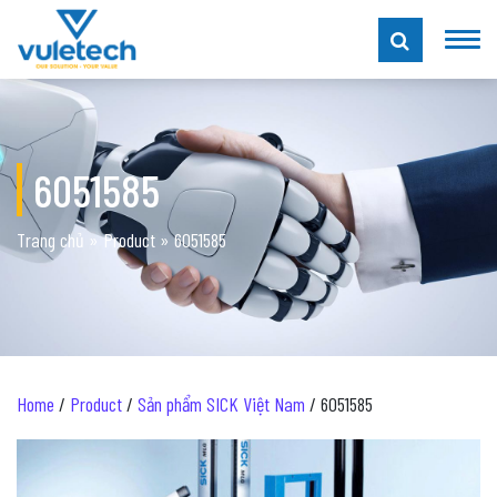
6051585
Trang chủ
»
Product
»
6051585
Home
/
Product
/
Sản phẩm SICK Việt Nam
/ 6051585