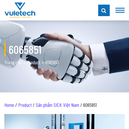
6065851
Trang chủ
»
Product
»
6065851
Home
/
Product
/
Sản phẩm SICK Việt Nam
/ 6065851