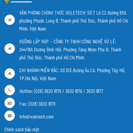
VĂN PHÒNG CHÍNH THỨC VULETECH: Số 7 Lô C2 đường 659,
phường Phước Long B, Thành phố Thủ Đức, Thành phố Hồ Chí
Minh, Việt Nam
XƯỞNG LẮP RÁP – CÔNG TY TNHH CÔNG NGHỆ VŨ LÊ:
244/18A Dương Đình Hội, Phường Tăng Nhơn Phú B, Thành
phố Thủ Đức, Thành phố Hồ Chí Minh.
CHI NHÁNH MIỀN BẮC:
Số 103 đường Âu Cơ, Phường Tây Hồ,
TP.Hà Nội, Việt Nam
Hotline: (028) 3620 8179 / 3620 8176 / 3620 8177
Fax: (028) 3620 8178
info@vuletech.com
Chính sách bảo mật