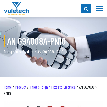
AN G9A008A-PN10
Trang chủ
»
Product
»
AN G9A008A-PN10
Home
/
Product
/
Thiết bị điện / Pizzato Elettrica
/ AN G9A008A-
PN10