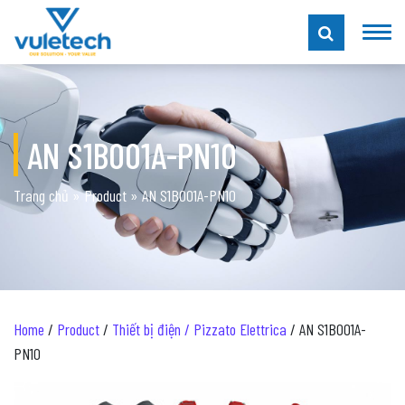
AN S1B001A-PN10
Trang chủ
»
Product
»
AN S1B001A-PN10
Home
/
Product
/
Thiết bị điện / Pizzato Elettrica
/ AN S1B001A-
PN10