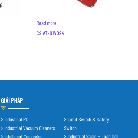
Read more
CS AT-01V024
GIẢI PHÁP
Industrial PC
Limit Switch & Safety
Industrial Vacuum Cleaners
Switch
Industrial Scale – Load Cell
Intelligent Conveying