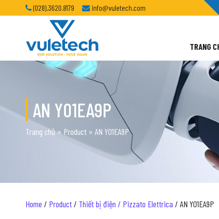
(028).3620.8179
info@vuletech.com
TRANG C
AN Y01EA9P
Trang chủ
»
Product
»
AN Y01EA9P
Home
/
Product
/
Thiết bị điện / Pizzato Elettrica
/ AN Y01EA9P