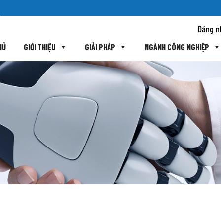
Đăng n
HỦ
GIỚI THIỆU
GIẢI PHÁP
NGÀNH CÔNG NGHIỆP