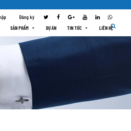
hập
Đăng ký
SẢN PHẨM
DỰ ÁN
TIN TỨC
LIÊN HỆ