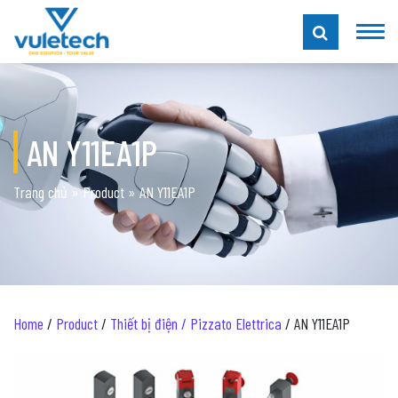
AN Y11EA1P
Trang chủ
»
Product
»
AN Y11EA1P
Home
/
Product
/
Thiết bị điện / Pizzato Elettrica
/ AN Y11EA1P