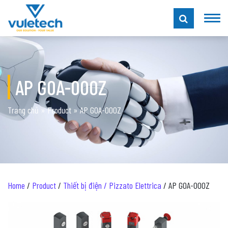
AP G0A-000Z
Trang chủ
»
Product
»
AP G0A-000Z
Home
/
Product
/
Thiết bị điện / Pizzato Elettrica
/ AP G0A-000Z