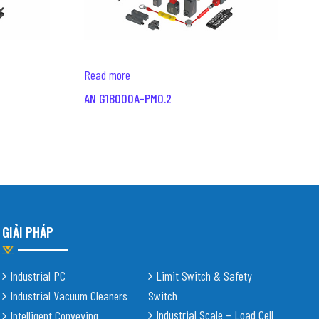
Read more
AN G1B000A-PM0.2
GIẢI PHÁP
Industrial PC
Limit Switch & Safety
Industrial Vacuum Cleaners
Switch
Industrial Scale – Load Cell
Intelligent Conveying