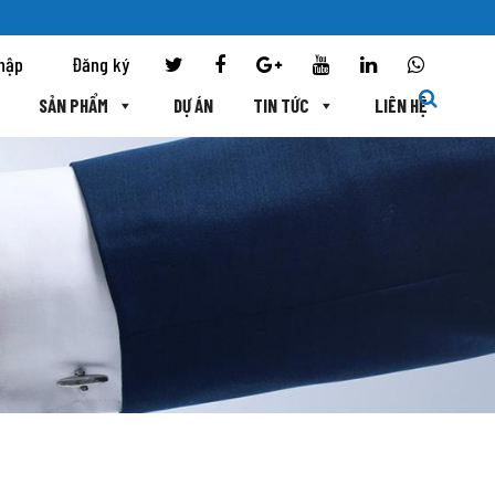
hập
Đăng ký
SẢN PHẨM
DỰ ÁN
TIN TỨC
LIÊN HỆ