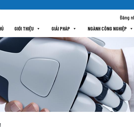
Đăng n
HỦ
GIỚI THIỆU
GIẢI PHÁP
NGÀNH CÔNG NGHIỆP
M