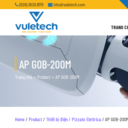
(028).3620.8179
info@vuletech.com
TRANG C
AP G0B-200M
Trang chủ
»
Product
»
AP G0B-200M
Home
/
Product
/
Thiết bị điện / Pizzato Elettrica
/ AP G0B-200