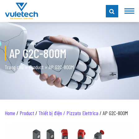
AP G2C-800M
Trang chủ
»
Product
»
AP G2C-800M
Home
/
Product
/
Thiết bị điện / Pizzato Elettrica
/ AP G2C-800M