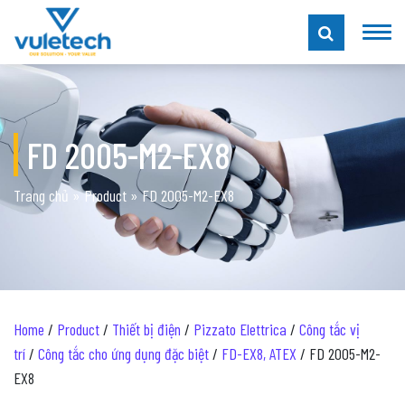
FD 2005-M2-EX8
Trang chủ
»
Product
»
FD 2005-M2-EX8
Home
/
Product
/
Thiết bị điện
/
Pizzato Elettrica
/
Công tắc vị
trí
/
Công tắc cho ứng dụng đặc biệt
/
FD-EX8, ATEX
/ FD 2005-M2-
EX8