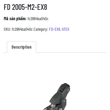
FD 2005-M2-EX8
Mã sản phẩm:
fc2864ba040c
SKU:
fc2864ba040c
Category:
FD-EX8, ATEX
Description