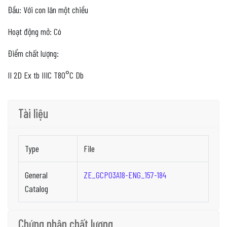
Đầu: Với con lăn một chiều
Hoạt động mở: Có
Điểm chất lượng:
II 2D Ex tb IIIC T80°C Db
Tài liệu
Type
File
General
ZE_GCP03A18-ENG_157-184
Catalog
Chứng nhận chất lượng