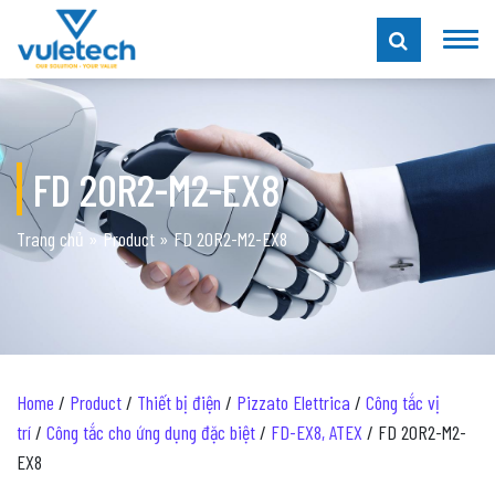
FD 20R2-M2-EX8
Trang chủ
»
Product
»
FD 20R2-M2-EX8
Home
/
Product
/
Thiết bị điện
/
Pizzato Elettrica
/
Công tắc vị
trí
/
Công tắc cho ứng dụng đặc biệt
/
FD-EX8, ATEX
/ FD 20R2-M2-
EX8