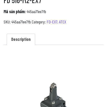
FD 516-M2-EX7
Mã sản phẩm:
445aa71ee7fb
SKU:
445aa71ee7fb
Category:
FD-EX7, ATEX
Description