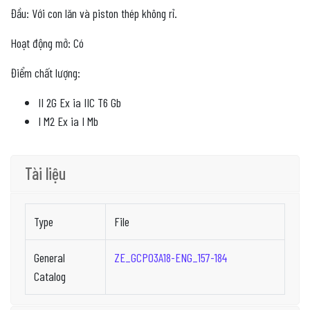
Đầu: Với con lăn và piston thép không rỉ.
Hoạt động mở: Có
Điểm chất lượng:
II 2G Ex ia IIC T6 Gb
I M2 Ex ia I Mb
Tài liệu
Type
File
General
ZE_GCP03A18-ENG_157-184
Catalog