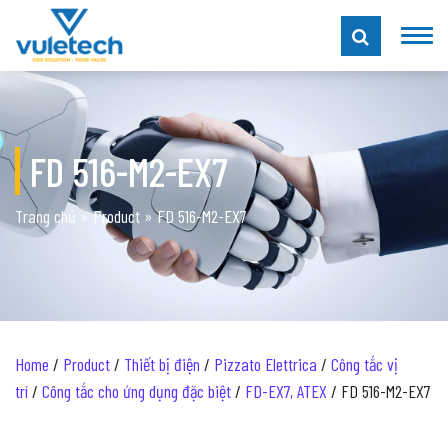
FD 516-M2-EX7
Trang chủ
»
Product
»
FD 516-M2-EX7
Home
/
Product
/
Thiết bị điện
/
Pizzato Elettrica
/
Công tắc vị
trí
/
Công tắc cho ứng dụng đặc biệt
/
FD-EX7, ATEX
/ FD 516-M2-EX7