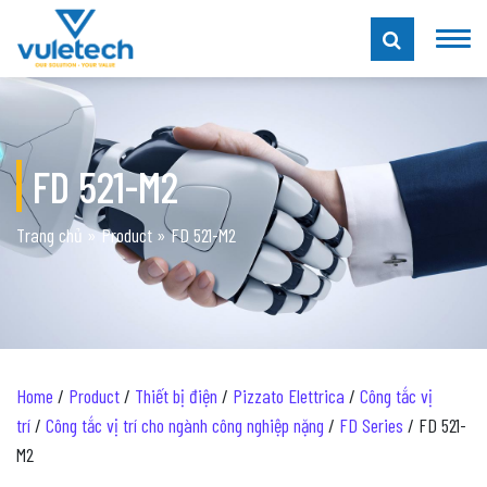
FD 521-M2
Trang chủ
»
Product
»
FD 521-M2
Home
/
Product
/
Thiết bị điện
/
Pizzato Elettrica
/
Công tắc vị
trí
/
Công tắc vị trí cho ngành công nghiệp nặng
/
FD Series
/ FD 521-
M2