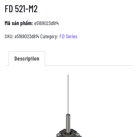
FD 521-M2
Mã sản phẩm:
e5169023d8f4
SKU:
e5169023d8f4
Category:
FD Series
Description