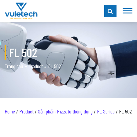
FL 502
Trang chủ
»
Product
»
FL 502
Home
/
Product
/
Sản phẩm Pizzato thông dụng
/
FL Series
/ FL 502