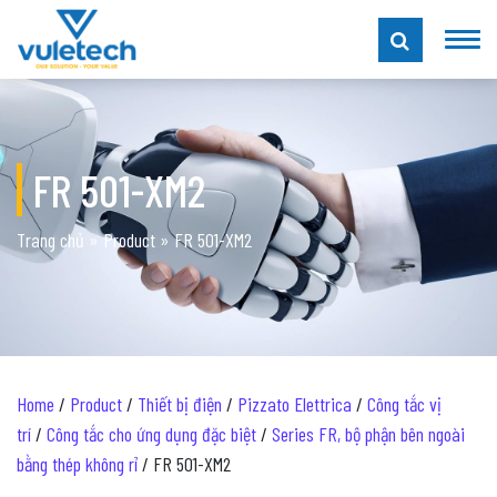
FR 501-XM2
Trang chủ
»
Product
»
FR 501-XM2
Home
/
Product
/
Thiết bị điện
/
Pizzato Elettrica
/
Công tắc vị
trí
/
Công tắc cho ứng dụng đặc biệt
/
Series FR, bộ phận bên ngoài
bằng thép không rỉ
/ FR 501-XM2