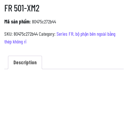
FR 501-XM2
Mã sản phẩm:
80475c272b44
SKU:
80475c272b44
Category:
Series FR, bộ phận bên ngoài bằng
thép không rỉ
Description