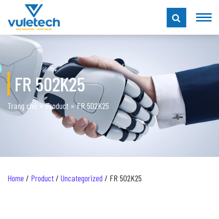
FR 502K25
Trang chủ
»
Product
»
FR 502K25
Home
/
Product
/
Uncategorized
/ FR 502K25