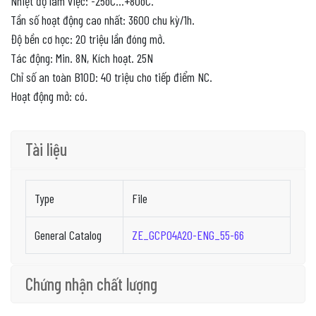
Nhiệt độ làm việc: -25oC…+80oC.
Tần số hoạt động cao nhất: 3600 chu kỳ/1h.
Độ bền cơ học: 20 triệu lần đóng mở.
Tác động: Min. 8N, Kích hoạt. 25N
Chỉ số an toàn B10D: 40 triệu cho tiếp điểm NC.
Hoạt động mở: có.
Tài liệu
Type
File
General Catalog
ZE_GCP04A20-ENG_55-66
Chứng nhận chất lượng